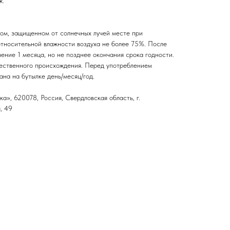
ж.
хом, защищенном от солнечных лучей месте при
тносительной влажности воздуха не более 75%. После
чение 1 месяца, но не позднее окончания срока годности.
ественного происхождения. Перед употреблением
ана на бутылке день/месяц/год.
», 620078, Россия, Свердловская область, г.
, 49