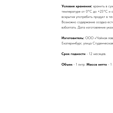
Условия хранения:
хранить в су
температуре от 0°C до +25°C и о
вскрытия употребить продукт в те
Возможно содержание осадка ест
взболтать. Дата изготовления указ
Изготовитель:
ООО «Чайная лавка
Екатеринбург, улица Студенческая
Срок годности
- 12 месяцев.
Объем
- 1 литр.
Масса нетто
- 1 