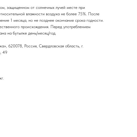
хом, защищенном от солнечных лучей месте при
тносительной влажности воздуха не более 75%. После
чение 1 месяца, но не позднее окончания срока годности.
ественного происхождения. Перед употреблением
ана на бутылке день/месяц/год.
», 620078, Россия, Свердловская область, г.
, 49
кг.